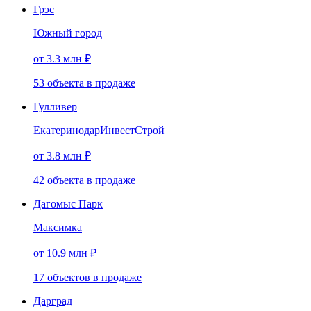
Грэс
Южный город
от 3.3 млн ₽
53
объекта
в продаже
Гулливер
ЕкатеринодарИнвестСтрой
от 3.8 млн ₽
42
объекта
в продаже
Дагомыс Парк
Максимка
от 10.9 млн ₽
17
объектов
в продаже
Дарград