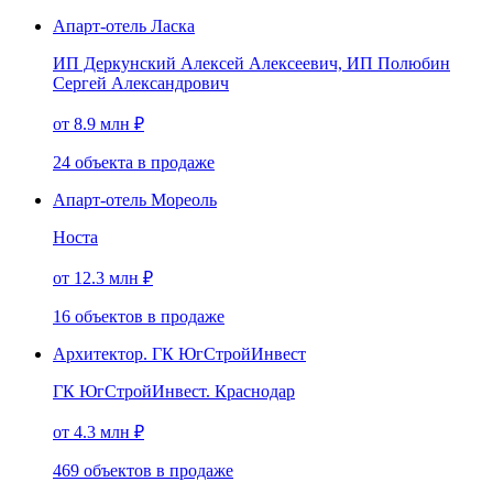
Апарт-отель Ласка
ИП Деркунский Алексей Алексеевич, ИП Полюбин
Сергей Александрович
от 8.9 млн ₽
24
объекта
в продаже
Апарт-отель Мореоль
Носта
от 12.3 млн ₽
16
объектов
в продаже
Архитектор. ГК ЮгСтройИнвест
ГК ЮгСтройИнвест. Краснодар
от 4.3 млн ₽
469
объектов
в продаже