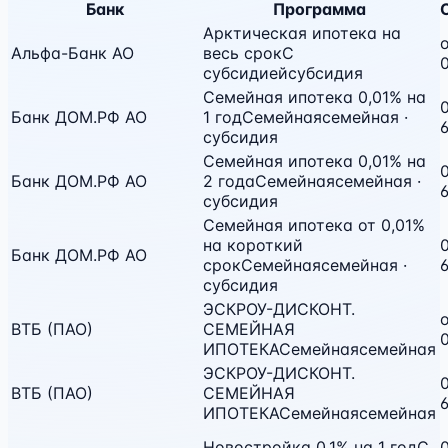
Банк
Программа
Арктическая ипотека на
Альфа-Банк АО
весь срок
С
субсидией
субсидия
Семейная ипотека 0,01% на
0
Банк ДОМ.РФ АО
1 год
Семейная
семейная ·
субсидия
Семейная ипотека 0,01% на
0
Банк ДОМ.РФ АО
2 года
Семейная
семейная ·
субсидия
Семейная ипотека от 0,01%
на короткий
0
Банк ДОМ.РФ АО
срок
Семейная
семейная ·
субсидия
ЭСКРОУ-ДИСКОНТ.
ВТБ (ПАО)
СЕМЕЙНАЯ
ИПОТЕКА
Семейная
семейная
ЭСКРОУ-ДИСКОНТ.
0
ВТБ (ПАО)
СЕМЕЙНАЯ
ИПОТЕКА
Семейная
семейная
Новостройка 0,1% на 1 год
С
0