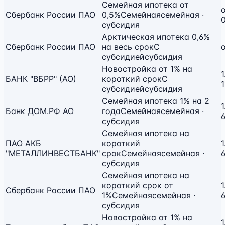
Семейная ипотека от
Сбербанк России ПАО
0,5%
Семейная
семейная ·
субсидия
Арктическая ипотека 0,6%
Сбербанк России ПАО
на весь срок
С
субсидией
субсидия
Новостройка от 1% на
1
БАНК "ВБРР" (АО)
короткий срок
С
субсидией
субсидия
Семейная ипотека 1% на 2
1
Банк ДОМ.РФ АО
года
Семейная
семейная ·
субсидия
Семейная ипотека на
ПАО АКБ
короткий
1
"МЕТАЛЛИНВЕСТБАНК"
срок
Семейная
семейная ·
субсидия
Семейная ипотека на
короткий срок от
1
Сбербанк России ПАО
1%
Семейная
семейная ·
субсидия
Новостройка от 1% на
1