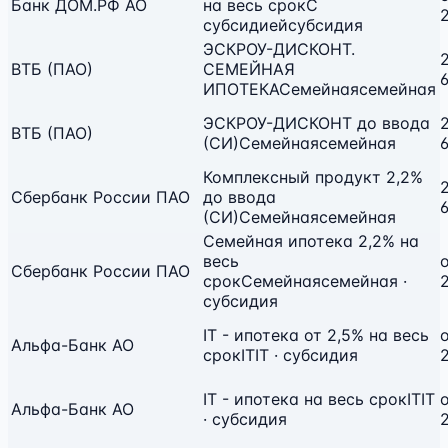
Банк ДОМ.РФ АО
на весь срок
С
субсидией
субсидия
ЭСКРОУ-ДИСКОНТ.
2
ВТБ (ПАО)
СЕМЕЙНАЯ
ИПОТЕКА
Семейная
семейная
ЭСКРОУ-ДИСКОНТ до ввода
2
ВТБ (ПАО)
(СИ)
Семейная
семейная
Комплексный продукт 2,2%
2
Сбербанк России ПАО
до ввода
(СИ)
Семейная
семейная
Семейная ипотека 2,2% на
весь
Сбербанк России ПАО
срок
Семейная
семейная ·
субсидия
IT - ипотека от 2,5% на весь
Альфа-Банк АО
срок
IT
IT · субсидия
IT - ипотека на весь срок
IT
IT
Альфа-Банк АО
· субсидия