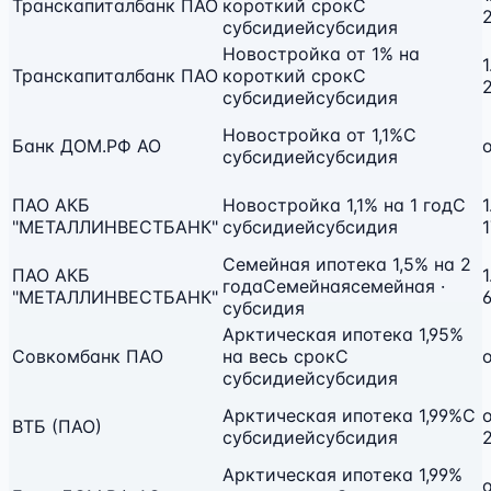
Транскапиталбанк ПАО
короткий срок
С
субсидией
субсидия
Новостройка от 1% на
1
Транскапиталбанк ПАО
короткий срок
С
субсидией
субсидия
Новостройка от 1,1%
С
Банк ДОМ.РФ АО
о
субсидией
субсидия
ПАО АКБ
Новостройка 1,1% на 1 год
С
1
"МЕТАЛЛИНВЕСТБАНК"
субсидией
субсидия
Семейная ипотека 1,5% на 2
ПАО АКБ
1
года
Семейная
семейная ·
"МЕТАЛЛИНВЕСТБАНК"
субсидия
Арктическая ипотека 1,95%
Совкомбанк ПАО
на весь срок
С
о
субсидией
субсидия
Арктическая ипотека 1,99%
С
ВТБ (ПАО)
субсидией
субсидия
Арктическая ипотека 1,99%