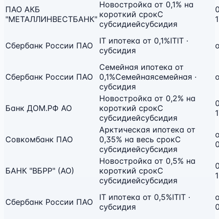
Новостройка от 0,1% на
ПАО АКБ
0
короткий срок
С
"МЕТАЛЛИНВЕСТБАНК"
субсидией
субсидия
IT ипотека от 0,1%
IT
IT ·
Сбербанк России ПАО
о
субсидия
Семейная ипотека от
Сбербанк России ПАО
0,1%
Семейная
семейная ·
о
субсидия
Новостройка от 0,2% на
0
Банк ДОМ.РФ АО
короткий срок
С
субсидией
субсидия
Арктическая ипотека от
Совкомбанк ПАО
0,35% на весь срок
С
субсидией
субсидия
Новостройка от 0,5% на
0
БАНК "ВБРР" (АО)
короткий срок
С
субсидией
субсидия
IT ипотека от 0,5%
IT
IT ·
Сбербанк России ПАО
субсидия