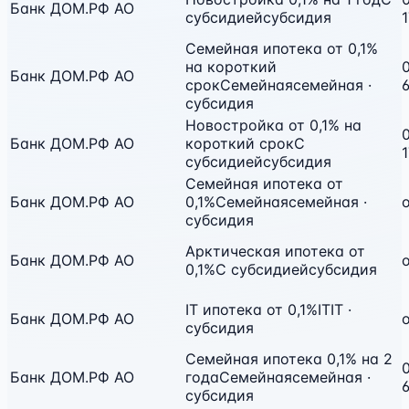
Банк ДОМ.РФ АО
субсидией
субсидия
Семейная ипотека от 0,1%
на короткий
0
Банк ДОМ.РФ АО
срок
Семейная
семейная ·
субсидия
Новостройка от 0,1% на
0
Банк ДОМ.РФ АО
короткий срок
С
субсидией
субсидия
Семейная ипотека от
Банк ДОМ.РФ АО
0,1%
Семейная
семейная ·
о
субсидия
Арктическая ипотека от
Банк ДОМ.РФ АО
о
0,1%
С субсидией
субсидия
IT ипотека от 0,1%
IT
IT ·
Банк ДОМ.РФ АО
о
субсидия
Семейная ипотека 0,1% на 2
0
Банк ДОМ.РФ АО
года
Семейная
семейная ·
субсидия