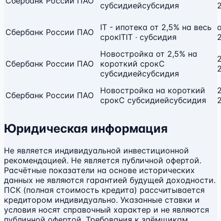
Сбербанк России ПАО
субсидией
субсидия
IT - ипотека от 2,5% на весь
Сбербанк России ПАО
срок
IT
IT · субсидия
Новостройка от 2,5% на
2
Сбербанк России ПАО
короткий срок
С
субсидией
субсидия
Новостройка на короткий
2
Сбербанк России ПАО
срок
С субсидией
субсидия
Юридическая информация
Не является индивидуальной инвестиционной
рекомендацией. Не является публичной офертой.
Расчётные показатели на основе исторических
данных не являются гарантией будущей доходности.
ПСК (полная стоимость кредита) рассчитывается
кредитором индивидуально. Указанные ставки и
условия носят справочный характер и не являются
публичной офертой. Требования к заёмщикам